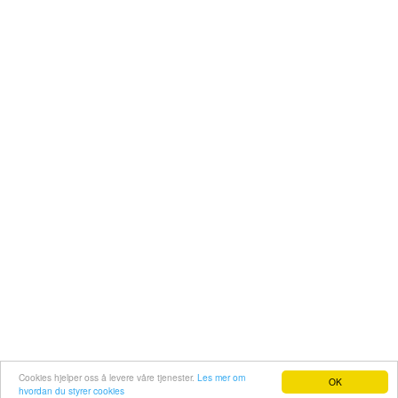
Contact us
|
Terms of Service
|
Privacy Policy
Cookies hjelper oss å levere våre tjenester.
Les mer om
OK
hvordan du styrer cookies
©2026 - skiathoshellas.com All Rights Reserved.