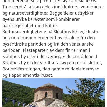
dominerende selv på en liten øy som Skiathos.
Ting verdt å se kan deles inn i kulturseverdigheter
og naturseverdigheter. Begge deler uttrykker
øyens unike karakter som kombinerer
naturskjønnhet med kultur.
Kulturseverdighetene på Skiathos kirker, klostre
og andre monumenter er hovedsaklig fra den
bysantinske perioden og fra den venetianske
perioden. Flesteparten av dem finner man i
Skiathos by eller i de nærliggende områdene. I
Skiathos by er det verdt å ta seg en tur til slottet,
Bourtzi-festningen, den gamle middelalderbyen
og Papadiamantis-huset.