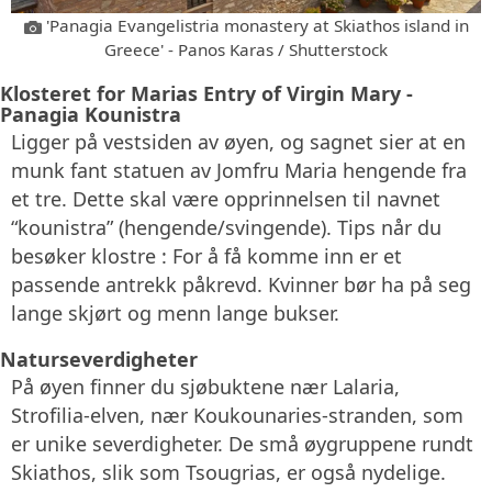
'Panagia Evangelistria monastery at Skiathos island in
Greece' - Panos Karas / Shutterstock
Klosteret for Marias Entry of Virgin Mary -
Panagia Kounistra
Ligger på vestsiden av øyen, og sagnet sier at en
munk fant statuen av Jomfru Maria hengende fra
et tre. Dette skal være opprinnelsen til navnet
“kounistra” (hengende/svingende). Tips når du
besøker klostre : For å få komme inn er et
passende antrekk påkrevd. Kvinner bør ha på seg
lange skjørt og menn lange bukser.
Naturseverdigheter
På øyen finner du sjøbuktene nær Lalaria,
Strofilia-elven, nær Koukounaries-stranden, som
er unike severdigheter. De små øygruppene rundt
Skiathos, slik som Tsougrias, er også nydelige.